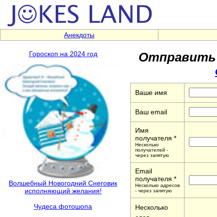
Анекдоты
Отправить 
Гороскоп на 2024 год
Ваше имя
Ваш email
Имя
получателя *
Несколько
получателей -
через запятую
Email
получателя *
Волшебный Новогодний Снеговик
Несколько адресов
исполняющий желания!
- через запятую
Чудеса фотошопа
Несколько