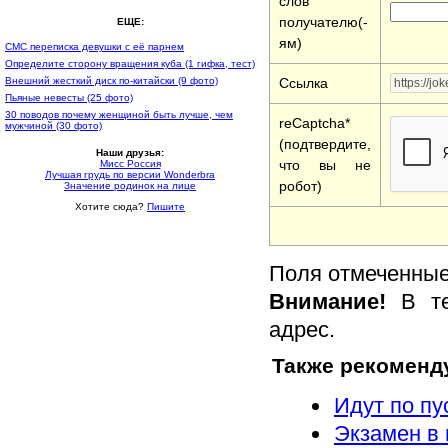
слов
получателю(-
ЕЩЕ:
ям)
СМС переписка девушки с её парнем
Определите сторону вращения куба (1 гифка, тест)
Ссылка
Внешний жесткий диск по-китайски (9 фото)
Пьяные невесты (25 фото)
30 поводов почему женщиной быть лучше, чем
reCaptcha*
мужчиной (30 фото)
(подтвердите,
Наши друзья:
что вы не
Мисс Россия
Лучшая грудь по версии Wonderbra
робот)
Значение родинок на лице
Хотите сюда?
Пишите
Поля отмеченные 
Внимание!
В те
адрес.
Также рекоменд
Идут по пу
Экзамен в 