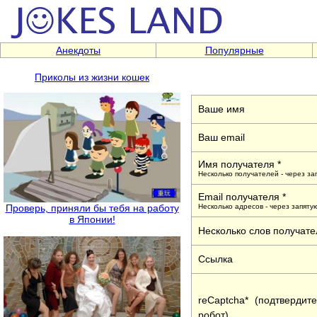
Анекдоты
Популярные
Приколы из жизни кошек
Ваше имя
Ваш email
Имя получателя *
Несколько получателей - через за
Email получателя *
Несколько адресов - через запяту
Проверь, приняли бы тебя на работу
в Японии!
Несколько слов получате
Ссылка
reCaptcha* (подтвердит
робот)