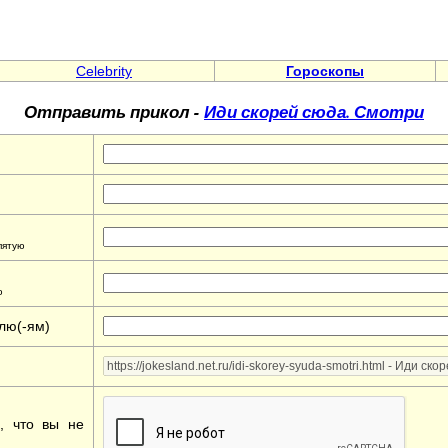
Celebrity
Гороскопы
Отправить прикол -
Иди скорей сюда. Смотри
пятую
ю
лю(-ям)
е, что вы не