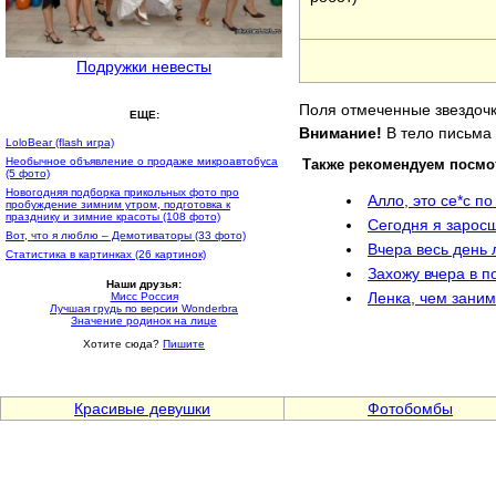
Подружки невесты
Поля отмеченные звездочк
ЕЩЕ:
Внимание!
В тело письма 
LoloBear (flash игра)
Необычное объявление о продаже микроавтобуса
Также рекомендуем посмо
(5 фото)
Новогодняя подборка прикольных фото про
Алло, это се*с п
пробуждение зимним утром, подготовка к
празднику и зимние красоты (108 фото)
Сегодня я зарос
Вот, что я люблю – Демотиваторы (33 фото)
Вчера весь день
Статистика в картинках (26 картинок)
Захожу вчера в п
Наши друзья:
Ленка, чем зани
Мисс Россия
Лучшая грудь по версии Wonderbra
Значение родинок на лице
Хотите сюда?
Пишите
Красивые девушки
Фотобомбы