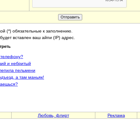
ой (*) обязательные к заполнению.
будет вставлен ваш айпи (IP) адрес.
треть
о телефону?
ший и небритый
 лепила пельмени
одъезд, а там маньяк!
маешься?
Любовь, флирт
Реклама