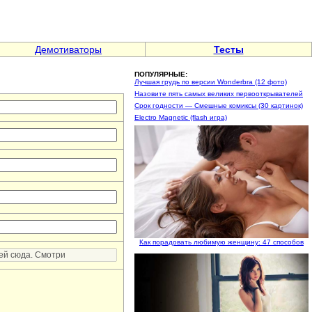
Демотиваторы
Тесты
ПОПУЛЯРНЫЕ:
Лучшая грудь по версии Wonderbra (12 фото)
Назовите пять самых великих первооткрывателей
Срок годности — Смешные комиксы (30 картинок)
Electro Magnetic (flash игра)
Как порадовать любимую женщину: 47 способов