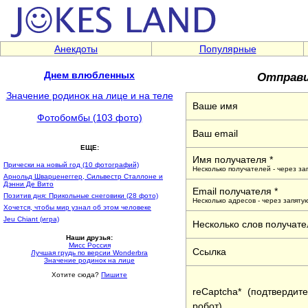
Анекдоты
Популярные
Отправи
Днем влюбленных
Значение родинок на лице и на теле
Ваше имя
Фотобомбы (103 фото)
Ваш email
ЕЩЕ:
Имя получателя *
Прически на новый год (10 фотографий)
Несколько получателей - через за
Арнольд Шварценеггер, Сильвестр Сталлоне и
Дэнни Де Вито
Email получателя *
Позитив дня: Прикольные снеговики (28 фото)
Несколько адресов - через запяту
Хочется, чтобы мир узнал об этом человеке
Jeu Chiant (игра)
Несколько слов получате
Наши друзья:
Мисс Россия
Ссылка
Лучшая грудь по версии Wonderbra
Значение родинок на лице
Хотите сюда?
Пишите
reCaptcha* (подтвердит
робот)