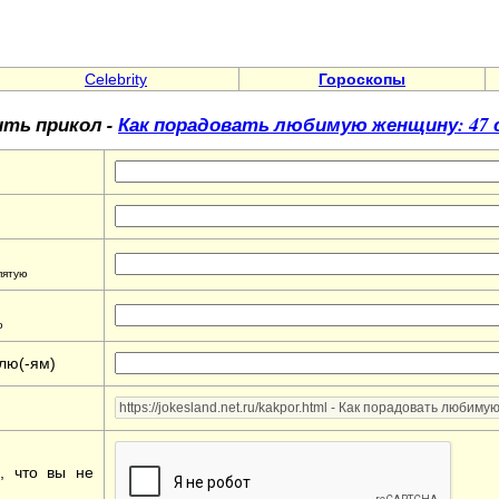
Celebrity
Гороскопы
ть прикол -
Как порадовать любимую женщину: 47 
пятую
ю
лю(-ям)
е, что вы не