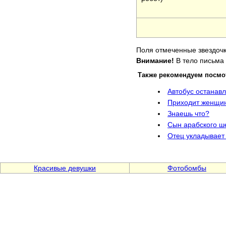
Поля отмеченные звездочк
Внимание!
В тело письма 
Также рекомендуем посмо
Автобус останавл
Приходит женщин
Знаешь что?
Сын арабского ш
Отец укладывает
Красивые девушки
Фотобомбы