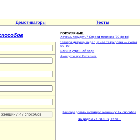
Демотиваторы
Тесты
способов
ПОПУЛЯРНЫЕ:
Хочешь похудеть? Спроси меня как (20 фото)
Я вчера девушку видел, у нее татуировка — схема
метро
Богиня утренней зари
Анекдоты про Виталика
Как порадовать любимую женщину: 47 способов
Вы родом из 70-80-х, если...