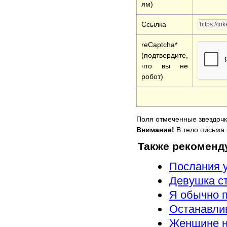
ям)
Ссылка
reCaptcha*
(подтвердите,
что вы не
робот)
Поля отмеченные звездочк
Внимание!
В тело письма 
Также рекоменд
Послания 
Девушка ст
Я обычно п
Останавлив
Женщине н