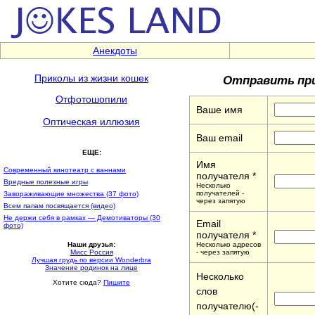
Анекдоты
Отправить при
Приколы из жизни кошек
Отфотошопили
Ваше имя
Оптическая иллюзия
Ваш email
ЕЩЕ:
Имя
Современный кинотеатр с ваннами
получателя *
Вредные полезные игры
Несколько
получателей -
Завораживающие множества (37 фото)
через запятую
Всем папам посвящается (видео)
Не держи себя в рамках — Демотиваторы (30
Email
фото)
получателя *
Несколько адресов
Наши друзья:
- через запятую
Мисс Россия
Лучшая грудь по версии Wonderbra
Значение родинок на лице
Несколько
Хотите сюда?
Пишите
слов
получателю(-