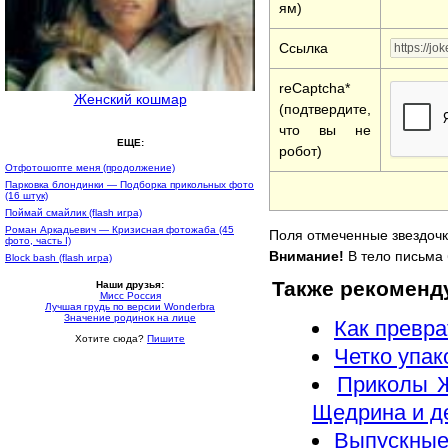
ям)
Ссылка
reCaptcha*
Женский кошмар
(подтвердите,
что вы не
ЕЩЕ:
робот)
Отфотошопте меня (продолжение)
Парковка блондинки — Подборка прикольных фото
(16 штук)
Поймай смайлик (flash игра)
Роман Аркадьевич — Кризисная фотожаба (45
Поля отмеченные звездочк
фото, часть I)
Внимание!
В тело письма 
Block bash (flash игра)
Также рекоменд
Наши друзья:
Мисс Россия
Лучшая грудь по версии Wonderbra
Значение родинок на лице
Как превра
Хотите сюда?
Пишите
Четко упак
Приколы Ж
Щедрина и де
Выпускные 