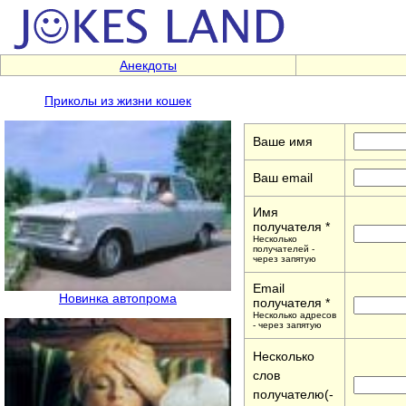
Анекдоты
Приколы из жизни кошек
Ваше имя
Ваш email
Имя
получателя *
Несколько
получателей -
через запятую
Email
Новинка автопрома
получателя *
Несколько адресов
- через запятую
Несколько
слов
получателю(-