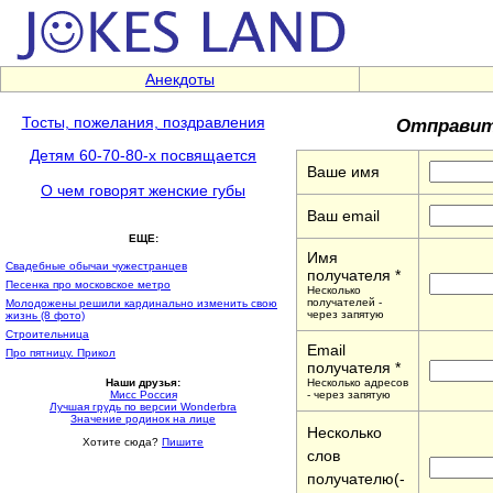
Анекдоты
Отправит
Тосты, пожелания, поздравления
Детям 60-70-80-x посвящается
Ваше имя
О чем говорят женские губы
Ваш email
ЕЩЕ:
Имя
Свадебные обычаи чужестранцев
получателя *
Песенка про московское метро
Несколько
получателей -
Молодожены решили кардинально изменить свою
через запятую
жизнь (8 фото)
Строительница
Email
Про пятницу. Прикол
получателя *
Несколько адресов
Наши друзья:
- через запятую
Мисс Россия
Лучшая грудь по версии Wonderbra
Значение родинок на лице
Несколько
Хотите сюда?
Пишите
слов
получателю(-