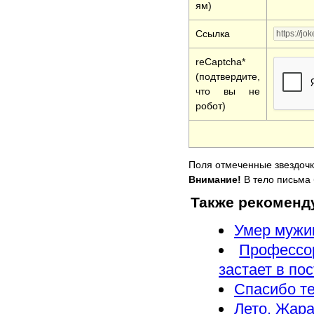
ям)
Ссылка
reCaptcha*
(подтвердите,
что вы не
робот)
Поля отмеченные звездочк
Внимание!
В тело письма 
Также рекоменд
Умер мужик
Профессо
застает в по
Спасибо те
Лето. Жара