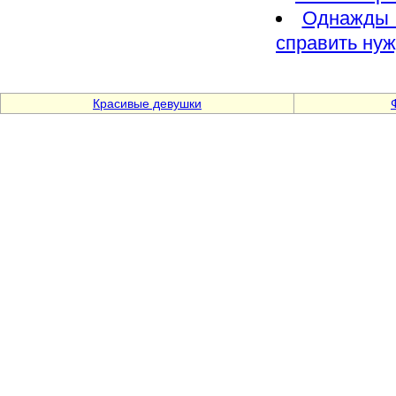
Однажды 
справить ну
Красивые девушки