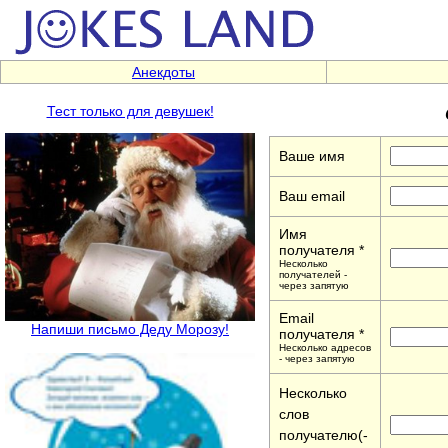
Анекдоты
Тест только для девушек!
Ваше имя
Ваш email
Имя
получателя *
Несколько
получателей -
через запятую
Email
Напиши письмо Деду Морозу!
получателя *
Несколько адресов
- через запятую
Несколько
слов
получателю(-