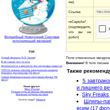
ям)
Ссылка
reCaptcha*
(подтвердите,
что вы не
Волшебный Новогодний Снеговик
робот)
исполняющий желания!
ЕЩЕ:
Поля отмеченные звездочк
Глупый француз (А.П. Чехов)
В её глазах что–то есть
Внимание!
В тело письма 
Интересности и вкусности про нетрезвых невесток
Также рекоменд
ТОП-10 ложных способа определения размера
мужского достоинства (10 фото)
Самая привлекательная спортивная форма (59
5 завтрако
фото)
и лишнего ве
Наши друзья:
Мисс Россия
Лучшая грудь по версии Wonderbra
Sky Freaks 
Значение родинок на лице
Шляпы-па
Хотите сюда?
Пишите
всем (17 фот