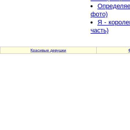
Определяем
фото)
Я - корол
часть)
Красивые девушки