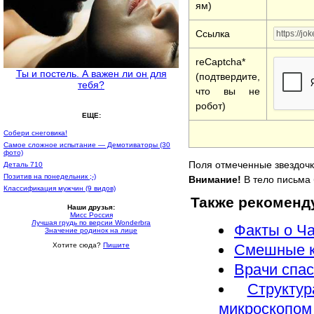
ям)
Ссылка
reCaptcha*
Ты и постель. А важен ли он для
(подтвердите,
тебя?
что вы не
робот)
ЕЩЕ:
Собери снеговика!
Самое сложное испытание — Демотиваторы (30
фото)
Поля отмеченные звездочк
Деталь 710
Позитив на понедельник ;-)
Внимание!
В тело письма 
Классификация мужчин (9 видов)
Также рекоменд
Наши друзья:
Мисс Россия
Лучшая грудь по версии Wonderbra
Факты о Ча
Значение родинок на лице
Смешные ко
Хотите сюда?
Пишите
Врачи спас
Структу
микроскопом 