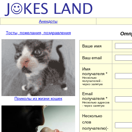
Анекдоты
Отпр
Тосты, пожелания, поздравления
Ваше имя
Ваш email
Имя
получателя *
Несколько
получателей -
через запятую
Email
Приколы из жизни кошек
получателя *
Несколько адресов
- через запятую
Несколько
слов
получателю(-