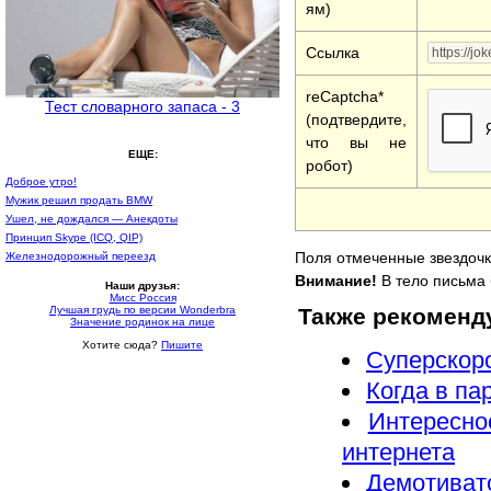
ям)
Ссылка
reCaptcha*
Тест словарного запаса - 3
(подтвердите,
что вы не
ЕЩЕ:
робот)
Доброе утро!
Мужик решил продать ВМW
Ушел, не дождался — Анекдоты
Принцип Skype (ICQ, QIP)
Поля отмеченные звездочк
Железнодорожный переезд
Внимание!
В тело письма 
Наши друзья:
Мисс Россия
Также рекоменд
Лучшая грудь по версии Wonderbra
Значение родинок на лице
Хотите сюда?
Пишите
Суперскоро
Когда в па
Интересно
интернета
Демотивато