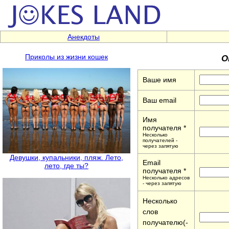
Анекдоты
О
Приколы из жизни кошек
Ваше имя
Ваш email
Имя
получателя *
Несколько
получателей -
через запятую
Девушки, купальники, пляж. Лето,
Email
лето, где ты?
получателя *
Несколько адресов
- через запятую
Несколько
слов
получателю(-