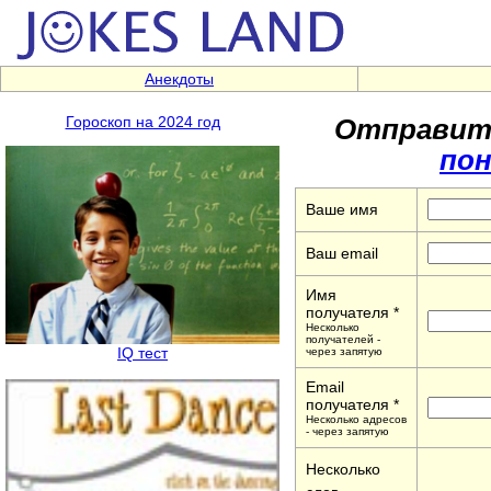
Анекдоты
Отправить
Гороскоп на 2024 год
пон
Ваше имя
Ваш email
Имя
получателя *
Несколько
получателей -
IQ тест
через запятую
Email
получателя *
Несколько адресов
- через запятую
Несколько