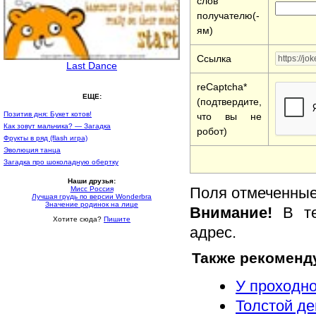
слов
получателю(-
ям)
Ссылка
Last Dance
reCaptcha*
ЕЩЕ:
(подтвердите,
Позитив дня: Букет котов!
что вы не
Как зовут мальчика? — Загадка
робот)
Фрукты в ряд (flash игра)
Эволюция танца
Загадка про шоколадную обертку
Наши друзья:
Поля отмеченные 
Мисс Россия
Лучшая грудь по версии Wonderbra
Значение родинок на лице
Внимание!
В те
Хотите сюда?
Пишите
адрес.
Также рекоменд
У проходно
Толстой де