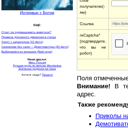
слов
получателю(-
ям)
Интервью с Богом
Ссылка
ЕЩЕ:
Стоит ли одомашнивать животное?
reCaptcha*
Правила дорожного движения в стихах
(подтвердите,
Спорт с характером (10 фото)
что вы не
Сапожники без сапог – Демотиваторы (40 фото)
Выбираемся из конюшни (flash игра)
робот)
Наши друзья:
Мисс Россия
Лучшая грудь по версии Wonderbra
Значение родинок на лице
Хотите сюда?
Пишите
Поля отмеченные 
Внимание!
В те
адрес.
Также рекоменд
Приколы на
Демотивато