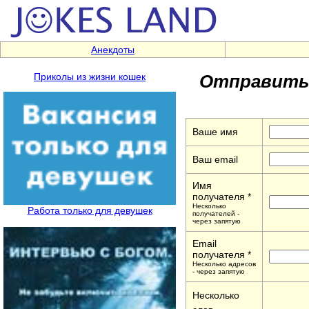
Анекдоты
Отправить 
Приколы из жизни кошек
Ваше имя
Ваш email
Имя
получателя *
Несколько
Работа только для девушек
получателей -
через запятую
Email
получателя *
Несколько адресов
- через запятую
Несколько