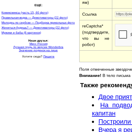
ям)
ЕЩЕ:
Комиксмиксы (часть 15, 60 фото)
Ссылка
Правильная водка — Демотиваторы (22 фото)
Молодец по сербски — Подборка прикольных фото
reCaptcha*
Жениться будешь? — Демотиваторы (22 фото)
(подтвердите,
Мужики и бабы (6 картинок)
что вы не
Наши друзья:
Мисс Россия
робот)
Лучшая грудь по версии Wonderbra
Значение родинок на лице
Хотите сюда?
Пишите
Поля отмеченные звездочк
Внимание!
В тело письма 
Также рекоменд
Двое прият
На подво
капитан
Построили
Вчера я р