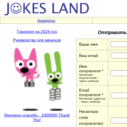
Анекдоты
Отправить 
Гороскоп на 2024 год
Руководство для женихов
Ваше имя
Ваш email
Имя
получателя *
Несколько
получателей -
через запятую
Email
получателя *
Несколько адресов
- через запятую
Несколько
Миллион спасибо - 1000000 Thank
слов
You!
получателю(-