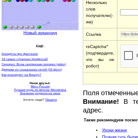
Несколько
слов
получателю(-
ям)
Новый арканоид
Ссылка
reCaptcha*
ЕЩЕ:
(подтвердите,
Анекдоты про фантазии
что вы не
18 самых странных профессий
Сюрприз. Всем сюрпризам сюрприз (video)
робот)
Девушки из социальных сетей (18 фото)
Как реагируют на Виагру?
Наши друзья:
Мисс Россия
Лучшая грудь по версии Wonderbra
Поля отмеченные 
Значение родинок на лице
Внимание!
В те
Хотите сюда?
Пишите
адрес.
Также рекомендуем посмо
Уроки жизни
Познав суть быти