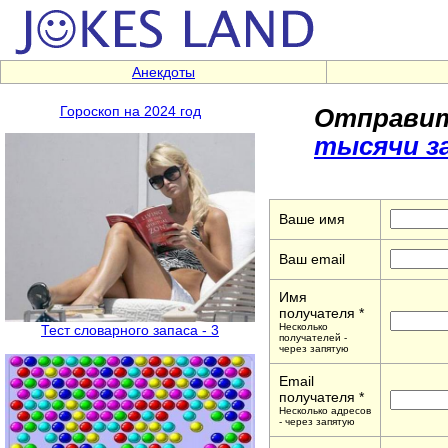
Анекдоты
Отправит
Гороскоп на 2024 год
тысячи з
Ваше имя
Ваш email
Имя
получателя *
Несколько
Тест словарного запаса - 3
получателей -
через запятую
Email
получателя *
Несколько адресов
- через запятую