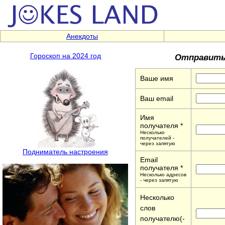
Анекдоты
Отправить 
Гороскоп на 2024 год
Ваше имя
Ваш email
Имя
получателя *
Несколько
получателей -
через запятую
Подниматель настроения
Email
получателя *
Несколько адресов
- через запятую
Несколько
слов
получателю(-