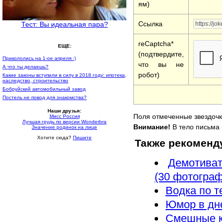
ям)
Ссылка
Тест: Вы идеальная пара?
reCaptcha*
ЕЩЕ:
(подтвердите,
Прикололись на 1-ое апреля :)
что вы не
А что ты делаешь?
робот)
Какие законы вступили в силу в 2018 году: ипотека,
наследство, строительство
Бобруйский автомобильный завод
Постель не повод для знакомства?
Наши друзья:
Поля отмеченные звездочк
Мисс Россия
Лучшая грудь по версии Wonderbra
Внимание!
В тело письма 
Значение родинок на лице
Хотите сюда?
Пишите
Также рекоменд
Демотиват
(30 фотограф
Водка по 
Юмор в дне
Смешные ко