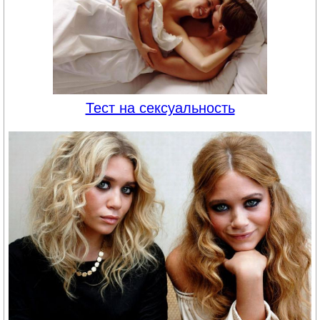
Тест на сексуальность