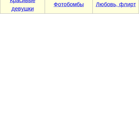
Красивые
Фотобомбы
Любовь, флирт
девушки