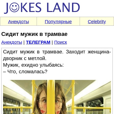
Анекдоты
Популярные
Celebrity
Сидит мужик в трамвае
Анекдоты
|
ТЕЛЕГРАМ
|
Поиск
Сидит мужик в трамвае. Заходит женщина-
дворник с метлой.
Мужик, ехидно улыбаясь:
– Что, сломалась?