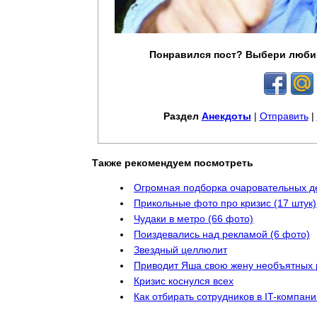
Понравился пост? Выбери люби
Раздел
Анекдоты
|
Отправить
|
Также рекомендуем посмотреть
Огромная подборка очаровательных д
Прикольные фото про кризис (17 штук)
Чудаки в метро (66 фото)
Поиздевались над рекламой (6 фото)
Звездный целлюлит
Приводит Яша свою жену необъятных
Кризис коснулся всех
Как отбирать сотрудников в IT-компан