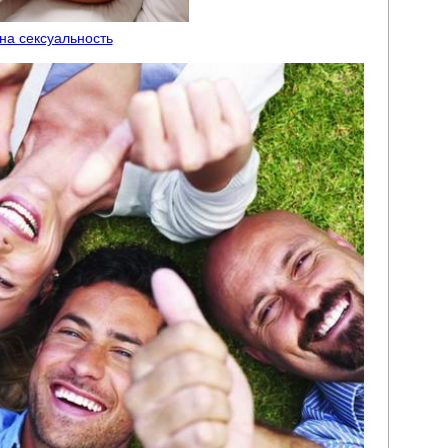
 на сексуальность