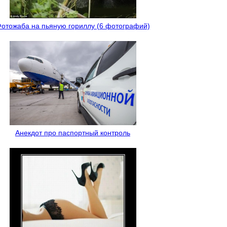
отожаба на пьяную гориллу (6 фотографий)
Анекдот про паспортный контроль