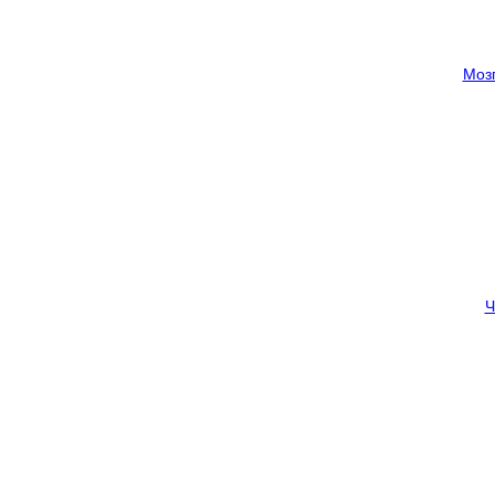
Моз
Ч