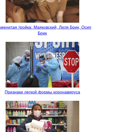
менитая тройка: Маяковский, Лиля Брик, Осип
Брик
Признаки легкой формы коронавируса