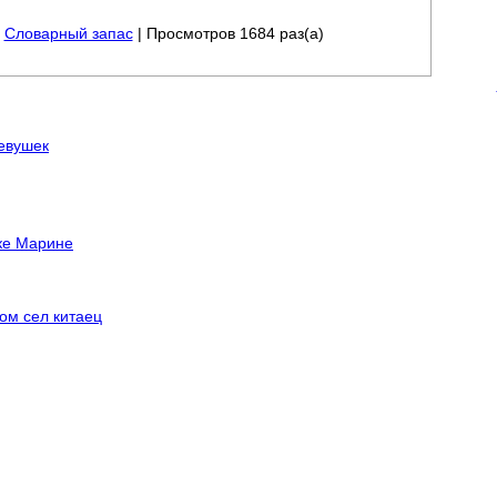
|
Словарный запас
| Просмотров 1684 раз(а)
евушек
ке Марине
дом сел китаец