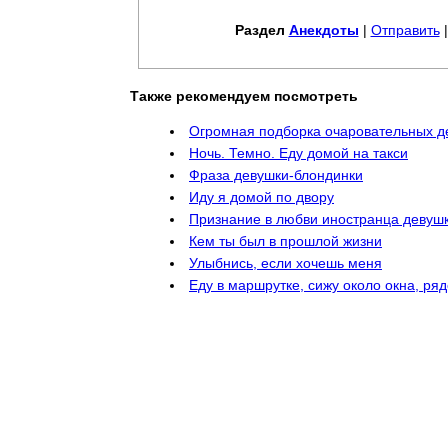
Раздел
Анекдоты
|
Отправить
Также рекомендуем посмотреть
Огромная подборка очаровательных д
Ночь. Темно. Еду домой на такси
Фраза девушки-блондинки
Иду я домой по двору
Признание в любви иностранца девуш
Кем ты был в прошлой жизни
Улыбнись, если хочешь меня
Еду в маршрутке, сижу около окна, ря