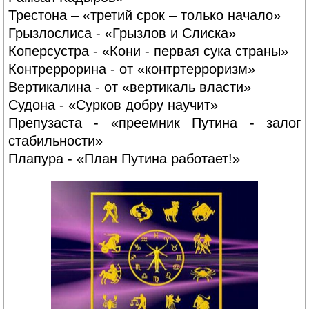
Трестона – «третий срок – только начало»
Грызлослиса - «Грызлов и Слиска»
Коперсустра - «Кони - первая сука страны»
Контреррорина - от «контртерроризм»
Вертикалина - от «вертикаль власти»
Судона - «Сурков добру научит»
Препузаста - «преемник Путина - залог
стабильности»
Плапура - «План Путина работает!»