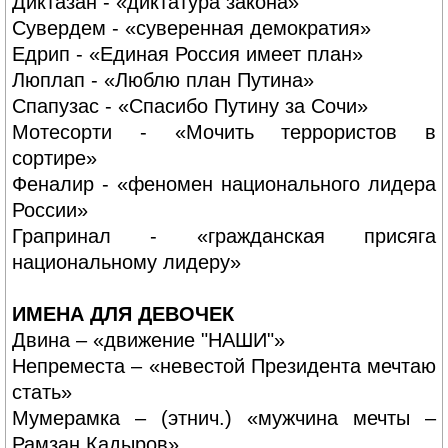
Диктазан - «диктатура закона»
Сувердем - «суверенная демократия»
Едрип - «Единая Россия имеет план»
Люплап - «Люблю план Путина»
Спапузас - «Спасибо Путину за Сочи»
Мотесорти - «Мочить террористов в
сортире»
Феналир - «феномен национального лидера
России»
Грапринал - «гражданская присяга
национальному лидеру»
ИМЕНА ДЛЯ ДЕВОЧЕК
Двина – «движение "НАШИ"»
Непреместа – «невестой Президента мечтаю
стать»
Мумерамка – (этнич.) «мужчина мечты –
Рамзан Кадыров»