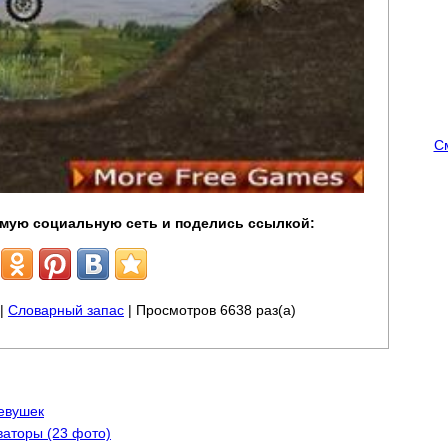
С
мую социальную сеть и поделись ссылкой:
|
Словарный запас
| Просмотров 6638 раз(а)
евушек
ваторы (23 фото)