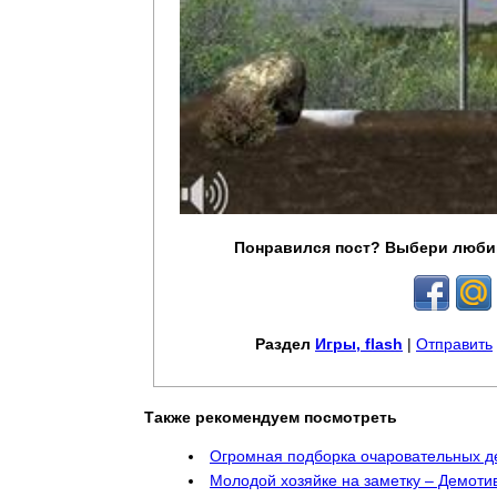
Понравился пост? Выбери люби
Раздел
Игры, flash
|
Отправить
Также рекомендуем посмотреть
Огромная подборка очаровательных д
Молодой хозяйке на заметку – Демоти