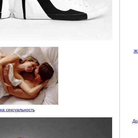
Ж
 на сексуальность
До