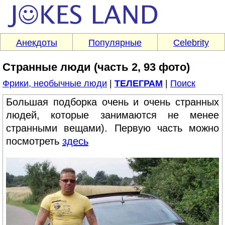
Анекдоты
Популярные
Celebrity
Странные люди (часть 2, 93 фото)
Фрики, необычные люди
|
ТЕЛЕГРАМ
|
Поиск
Большая подборка очень и очень странных
людей, которые занимаются не менее
странными вещами). Первую часть можно
посмотреть
здесь