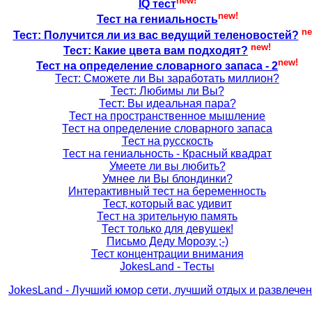
new!
IQ тест
new!
Тест на гениальность
ne
Тест: Получится ли из вас ведущий теленовостей?
new!
Тест: Какие цвета вам подходят?
new!
Тест на определение словарного запаса - 2
Тест: Сможете ли Вы заработать миллион?
Тест: Любимы ли Вы?
Тест: Вы идеальная пара?
Тест на пространственное мышление
Тест на определение словарного запаса
Тест на русскость
Тест на гениальность - Красный квадрат
Умеете ли вы любить?
Умнее ли Вы блондинки?
Интерактивный тест на беременность
Тест, который вас удивит
Тест на зрительную память
Тест только для девушек!
Письмо Деду Морозу ;-)
Тест концентрации внимания
JokesLand - Тесты
JokesLand - Лучший юмор сети, лучший отдых и развлече