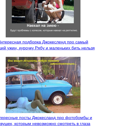
нтересная подборка Джокесленд про самый
ий ужин, курочку Рябу и маленьких бить нельзя
тересные посты Джокесланд про фотобомбы и
вушек, которым невозможно смотреть в глаза