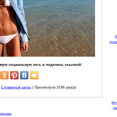
И
лучш
мую социальную сеть и поделись ссылкой:
|
Словарный запас
| Просмотров 3196 раз(а)
Ин
де
евушек