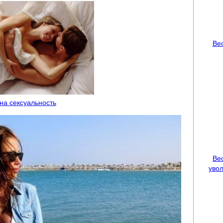
Ве
 на сексуальность
Ве
увол