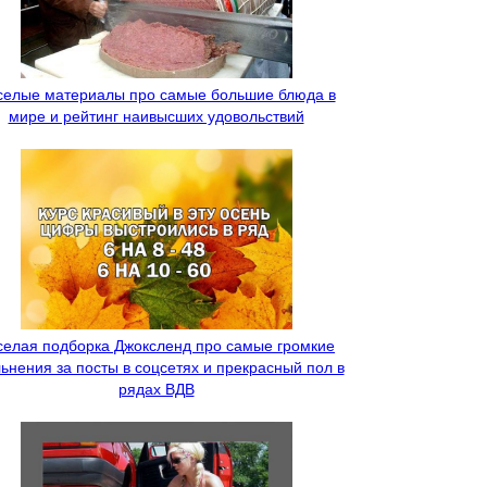
селые материалы про самые большие блюда в
мире и рейтинг наивысших удовольствий
селая подборка Джоксленд про самые громкие
ьнения за посты в соцсетях и прекрасный пол в
рядах ВДВ