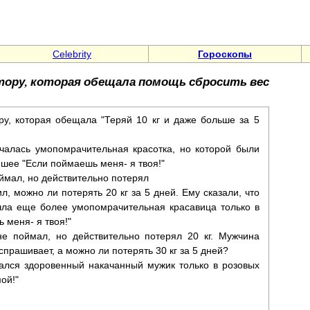
Celebrity
Гороскопы
тору, которая обещала помощь сбросить вес
ру, которая обещала "Теряй 10 кг и даже больше за 5
чалась умопомрачительная красотка, но которой были
 шее "Если поймаешь меня- я твоя!"
оймал, но действительно потерял
ил, можно ли потерять 20 кг за 5 дней. Ему сказали, что
шла еще более умопомрачительная красавица только в
 меня- я твоя!"
не поймал, но действительно потерял 20 кг. Мужчина
спрашивает, а можно ли потерять 30 кг за 5 дней?
ался здоровенный накачанный мужик только в розовых
ой!"