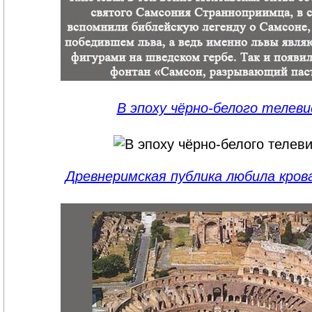
В эпоху чёрно-белого телев
Древнеримская публика любила кров