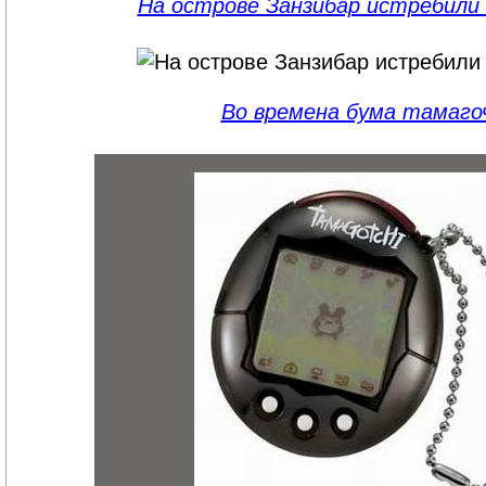
На острове Занзибар истребили 
Во времена бума тамаго