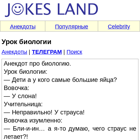
Анекдоты
Популярные
Celebrity
Урок биологии
Анекдоты
|
ТЕЛЕГРАМ
|
Поиск
Анекдот про биологию.
Урок биологии:
— Дети а у кого самые большие яйца?
Вовочка:
— У слона!
Учительница:
— Неправильно! У страуса!
Вовочка изумленно:
— Бли-и-ин… а я-то думаю, чего страус не
летает?!