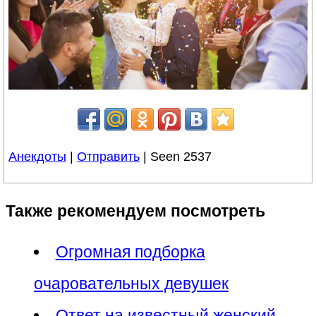
Анекдоты
|
Отправить
| Seen 2537
Также рекомендуем посмотреть
Огромная подборка
очаровательных девушек
Ответ на известный женский