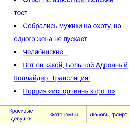
тост
Собрались мужики на охоту, но
одного жена не пускает
Челябинские...
Вот он какой, Большой Адронный
Коллайдер. Трансляция!
Порция «испорченных фото»
Красивые
Фотобомбы
Любовь, флирт
девушки