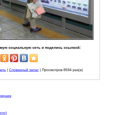
мую социальную сеть и поделись ссылкой:
ить
|
Словарный запас
| Просмотров 8594 раз(а)
евушек
ото)