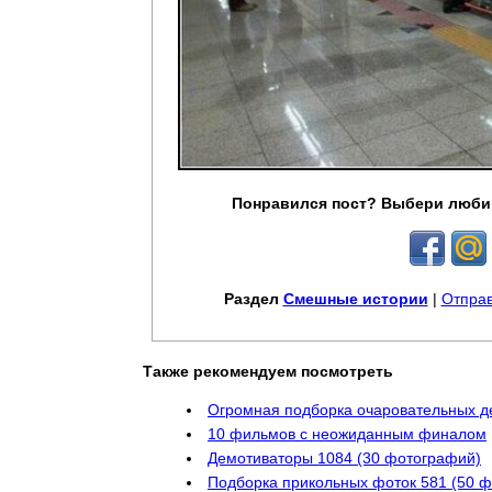
Понравился пост? Выбери люби
Раздел
Смешные истории
|
Отправ
Также рекомендуем посмотреть
Огромная подборка очаровательных д
10 фильмов с неожиданным финалом
Демотиваторы 1084 (30 фотографий)
Подборка прикольных фоток 581 (50 ф