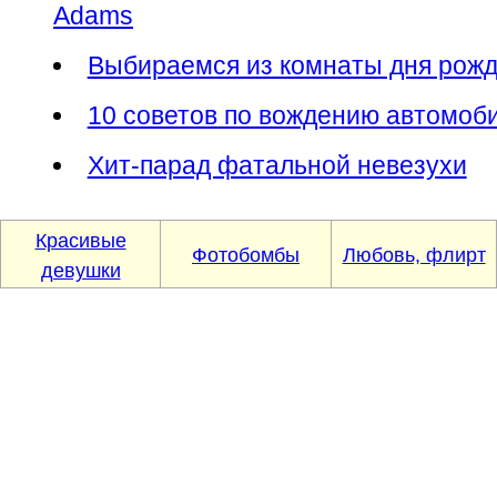
Adams
Выбираемся из комнаты дня рож
10 советов по вождению автомоб
Хит-парад фатальной невезухи
Красивые
Фотобомбы
Любовь, флирт
девушки