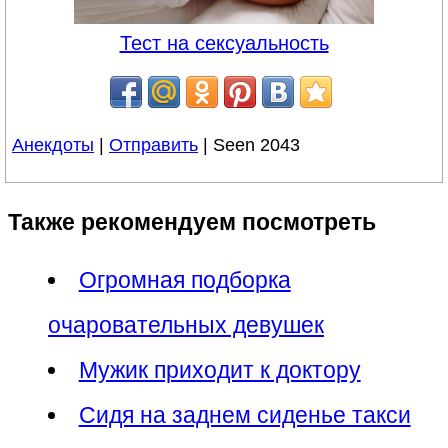
Тест на сексуальность
Анекдоты
|
Отправить
| Seen 2043
Также рекомендуем посмотреть
Огромная подборка
очаровательных девушек
Мужик приходит к доктору
Сидя на заднем сиденье такси