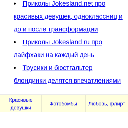
Приколы Jokesland.net про
красивых девушек, одноклассниц и
до и после трансформации
Приколы Jokesland.ru про
лайфхаки на каждый день
Трусики и бюстгальтер
блондинки делятся впечатлениями
Красивые
Фотобомбы
Любовь, флирт
девушки