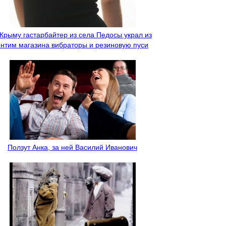
 Крыму гастарбайтер из села Педосы украл из
интим магазина вибраторы и резиновую пуси
Ползут Анка, за ней Василий Иванович