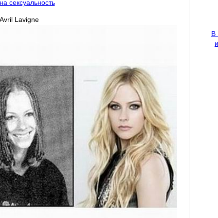
 на сексуальность
Avril Lavigne
В