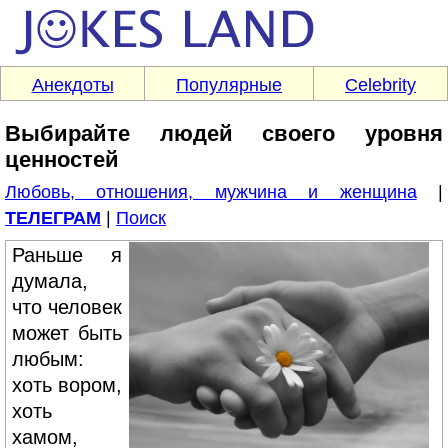
Анекдоты
Популярные
Celebrity
Выбирайте людей своего уровня
ценностей
Любовь, отношения, мужчина и женщина
|
ТЕЛЕГРАМ
|
Поиск
Раньше я
думала,
что человек
может быть
любым:
хоть вором,
хоть
хамом,