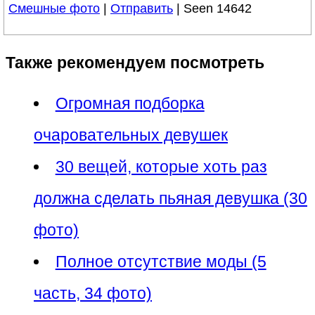
Смешные фото
|
Отправить
| Seen 14642
Также рекомендуем посмотреть
Огромная подборка
очаровательных девушек
30 вещей, которые хоть раз
должна сделать пьяная девушка (30
фото)
Полное отсутствие моды (5
часть, 34 фото)