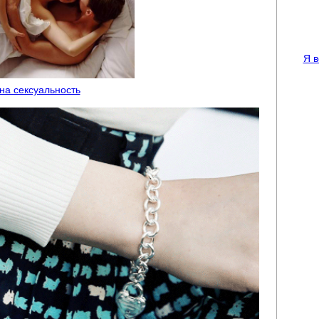
Я в
 на сексуальность