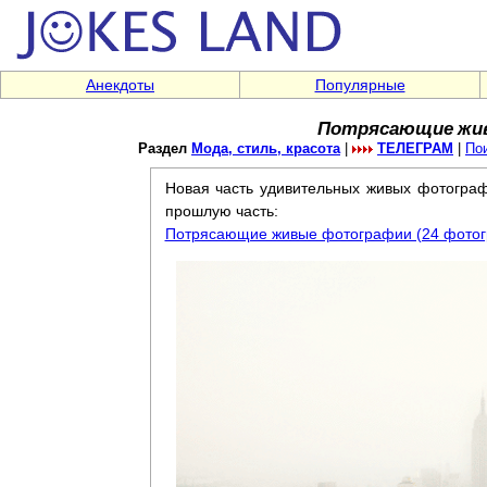
Анекдоты
Популярные
Потрясающие жив
Раздел
Мода, стиль, красота
|
ТЕЛЕГРАМ
|
По
Новая часть удивительных живых фотогра
прошлую часть:
Потрясающие живые фотографии (24 фото