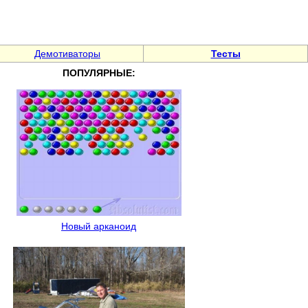
Демотиваторы
Тесты
ПОПУЛЯРНЫЕ:
Новый арканоид