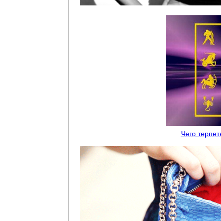
Чего терпет