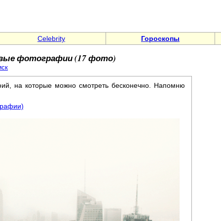
Celebrity
Гороскопы
ые фотографии (17 фото)
иск
фий, на которые можно смотреть бесконечно. Напомню
графии)