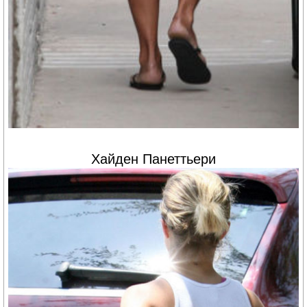
Хайден Панеттьери