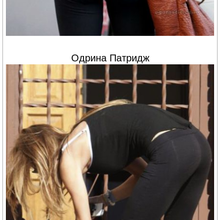
Одрина Патридж