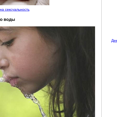
 на сексуальность
во воды
Де