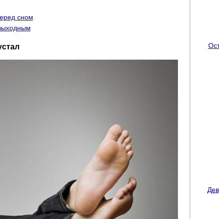
перед сном
 выходным
Ост
устал
Дев