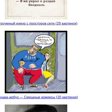
роумный юмор с просторов сети (29 картинок)
ушка-арбуз — Смешные комиксы (20 картинок)