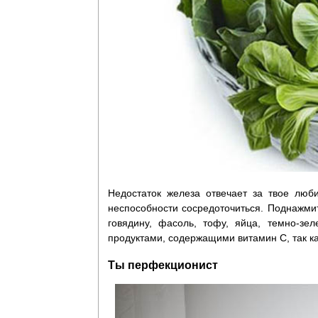
Недостаток железа отвечает за твое люби
неспособности сосредоточиться. Поднажмит
говядину, фасоль, тофу, яйца, темно-зе
продуктами, содержащими витамин С, так к
Ты перфекционист