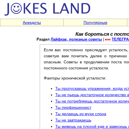
Анекдоты
Популярные
Как бороться с пост
Раздел
Лайфхак, полезные советы
|
ТЕЛЕГР
Если вас постоянно преследует усталость,
советую вам почитать далее о причинах 
опасным. Советы в продолжении поста пом
постоянного состояния усталости.
Факторы хронической усталости:
Ты пропускаешь упражнения, когда ус
Ты не пьешь достаточное количество 
Ты не потребляешь достаточное колич
Ты перфекционист
Ты делаешь из мухи слона
Ты не завтракаешь
Ты живешь на плохой еде и зависишь 