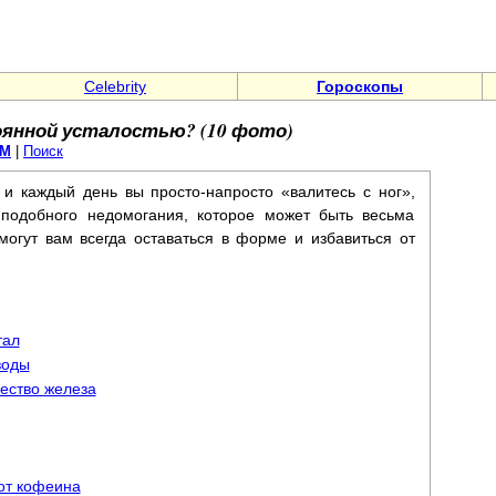
Celebrity
Гороскопы
оянной усталостью? (10 фото)
АМ
|
Поиск
 и каждый день вы просто-напросто «валитесь с ног»,
подобного недомогания, которое может быть весьма
огут вам всегда оставаться в форме и избавиться от
тал
воды
ество железа
от кофеина