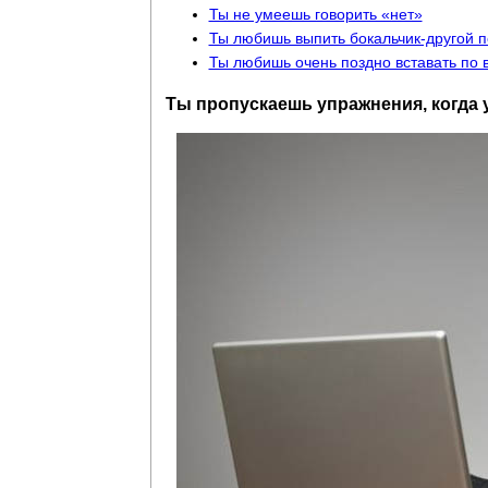
Ты не умеешь говорить «нет»
Ты любишь выпить бокальчик-другой 
Ты любишь очень поздно вставать по
Ты пропускаешь упражнения, когда 