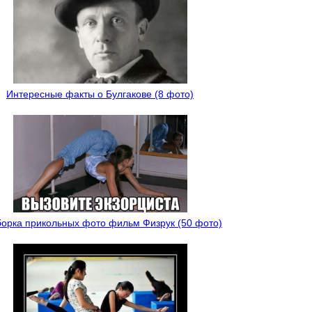
Интересные факты о Булгакове (8 фото)
орка прикольных фото фильм Физрук (50 фото)