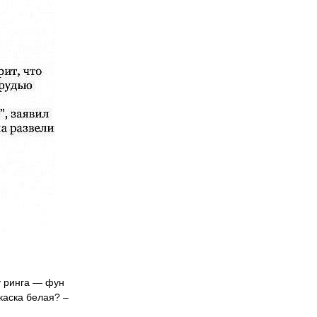
у ринга — фун
каска белая? –