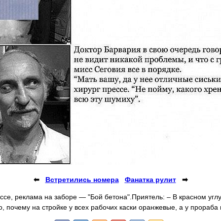
⬅
Встретились номера
Фанатка рулит
➡
ссе, реклама на заборе — "Бой бетона".Приятель: – В красном угл
о, почему на стройке у всех рабочих каски оранжевые, а у прораба 