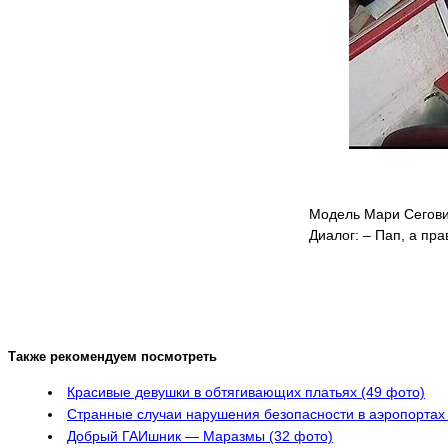
Модель Мари Сеговия
Диалог: – Пап, а пра
Также рекомендуем посмотреть
Красивые девушки в обтягивающих платьях (49 фото)
Странные случаи нарушения безопасности в аэропортах 
Добрый ГАИшник — Маразмы (32 фото)