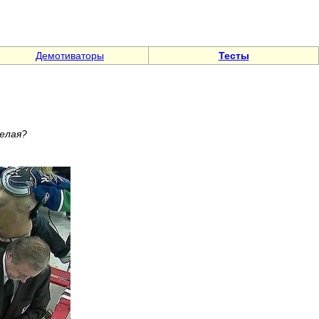
Демотиваторы
Тесты
белая?