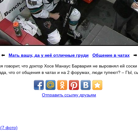
⬅
Мать вашу, да у неё отличные груди
Общение в чатах
➡
 говорит, что доктор Хосе Манаус Барвария не выровнял ей соски п
вда, что от общения в чатах и на 2 форумах, люди тупеют? – ГЫ, с
Отправить ссылку друзьям
(7 фото)