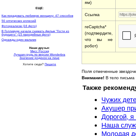
ям)
ЕЩЕ:
Ссылка
Как порадовать любимую женщину: 47 способов
50 оптических иллюзий
reCaptcha*
Фотореализм (16 фото)
В Голливуде начали снимать фильм "Гости из
(подтвердите,
будущего" (15 пародийных фото)
что вы не
Однажды один мальчик
робот)
Наши друзья:
Мисс Россия
Лучшая грудь по версии Wonderbra
Значение родинок на лице
Хотите сюда?
Пишите
Поля отмеченные звездочк
Внимание!
В тело письма 
Также рекоменд
Чужих дете
Акушер пр
Дорогой, я
Наша служб
Молодая д