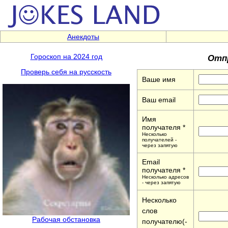
Анекдоты
Отпр
Гороскоп на 2024 год
Проверь себя на русскость
Ваше имя
Ваш email
Имя
получателя *
Несколько
получателей -
через запятую
Email
получателя *
Несколько адресов
- через запятую
Несколько
слов
Рабочая обстановка
получателю(-